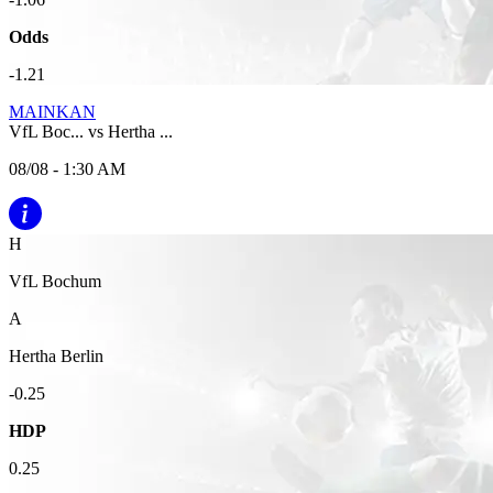
Odds
-1.21
MAINKAN
VfL Boc... vs Hertha ...
08/08 - 1:30 AM
H
VfL Bochum
A
Hertha Berlin
-0.25
HDP
0.25