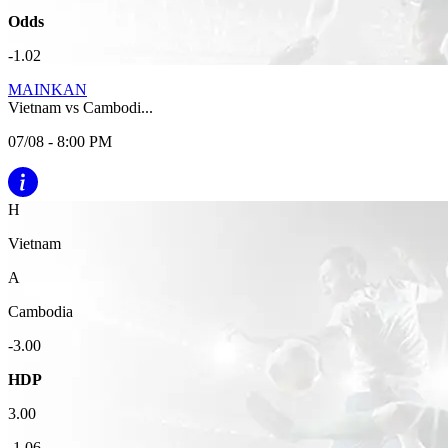
Odds
-1.02
MAINKAN
Vietnam vs Cambodi...
07/08 - 8:00 PM
H
Vietnam
A
Cambodia
-3.00
HDP
3.00
-1.06