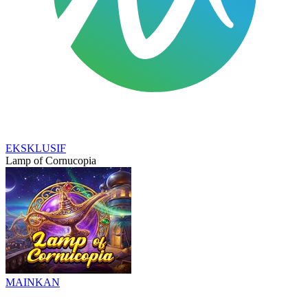
EKSKLUSIF
Lamp of Cornucopia
MAINKAN