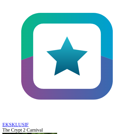
EKSKLUSIF
The Crypt 2 Carnival