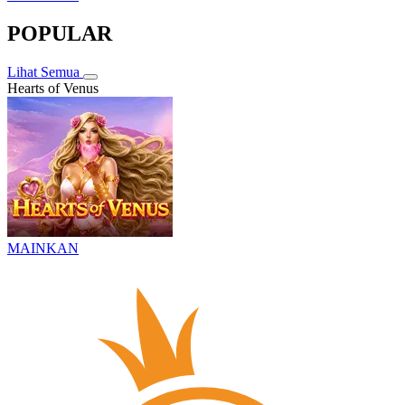
POPULAR
Lihat Semua
Hearts of Venus
MAINKAN