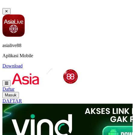
✕
asialive88
Aplikasi Mobile
Download
Daftar
Masuk
DAFTAR