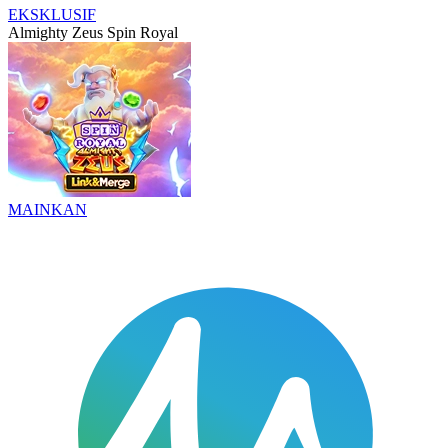
EKSKLUSIF
Almighty Zeus Spin Royal
MAINKAN