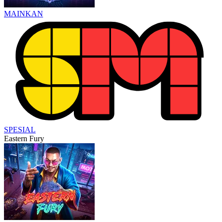
MAINKAN
SPESIAL
Eastern Fury