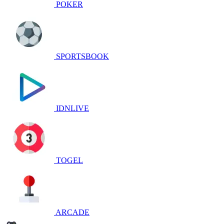
POKER
SPORTSBOOK
IDNLIVE
TOGEL
ARCADE