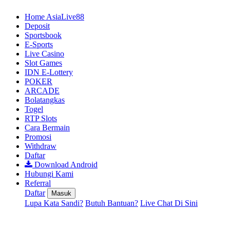
Home AsiaLive88
Deposit
Sportsbook
E-Sports
Live Casino
Slot Games
IDN E-Lottery
POKER
ARCADE
Bolatangkas
Togel
RTP Slots
Cara Bermain
Promosi
Withdraw
Daftar
Download Android
Hubungi Kami
Referral
Daftar
Masuk
Lupa Kata Sandi?
Butuh Bantuan?
Live Chat Di Sini