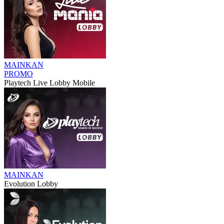
MAINKAN
PROMO
Playtech Live Lobby Mobile
MAINKAN
Evolution Lobby