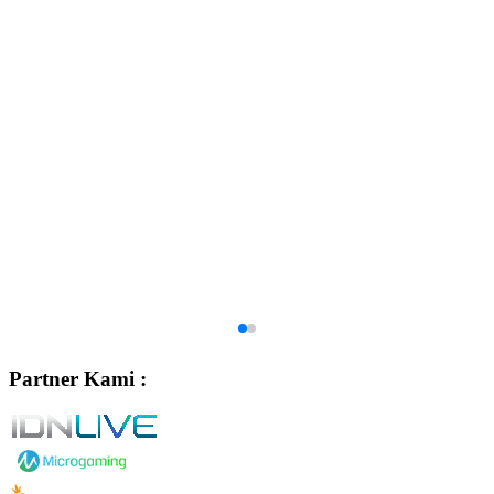
Partner Kami :