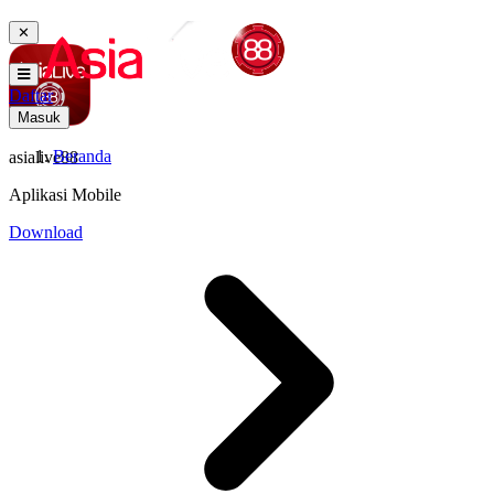
✕
Daftar
Masuk
Beranda
asialive88
Aplikasi Mobile
Download