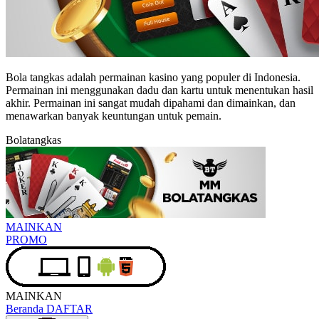
Bola tangkas adalah permainan kasino yang populer di Indonesia.
Permainan ini menggunakan dadu dan kartu untuk menentukan hasil
akhir. Permainan ini sangat mudah dipahami dan dimainkan, dan
menawarkan banyak keuntungan untuk pemain.
Bolatangkas
MAINKAN
PROMO
MAINKAN
Beranda
DAFTAR